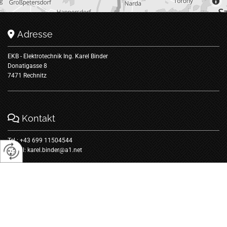
Adresse

EKB - Elektrotechnik Ing. Karel Binder
Donatigasse 8
7471 Rechnitz
Kontakt

Tel.:
+43 699 11504544
E-Mail:
karel.binder@a1.net
Öffnungszeiten

Montag - Freitag
07:00 - 18:00
Samstag - Sonntag
geschlossen